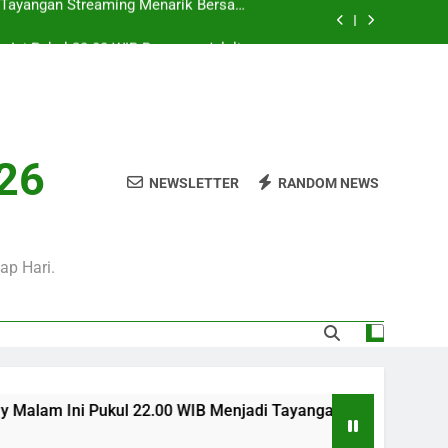
 Ini Pukul 20.00 WIB Bersama Jalalive
Dalam Laga Bergengsi Penuh Perhatian
0 WIB Mengulas Keseruan Laga Pramusim
an Strategi Dan Perjalanan Kedua Tim
ul 02.00 WIB Tersaji di Jalalive Dengan
rbaru Seputar Pertandingan Klub Dunia
i Tayangan Streaming Menarik Bersama
026
Jalalive Untuk Pecinta Sepak Bola
NEWSLETTER
RANDOM NEWS
 Ini Pukul 20.00 WIB Bersama Jalalive
Dalam Laga Bergengsi Penuh Perhatian
0 WIB Mengulas Keseruan Laga Pramusim
an Strategi Dan Perjalanan Kedua Tim
ap Hari.
ul 22.00 WIB Menjadi Tayangan Streaming Menarik Bersama Jal