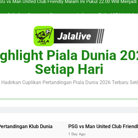
Saksikan Streaming Singapura vs Indonesia Piala ASEAN Malam
alalive Aston Villa vs Bayern Club Friendly Malam Ini Pukul 19.0
Deng
Barcelona vs Nottingham Forest Club Friendly Dini Hari Ini Puk
Update Te
SG vs Man United Club Friendly Malam Ini Pukul 22.00 WIB Menjad
ghlight Piala Dunia 2
Saksikan Streaming Singapura vs Indonesia Piala ASEAN Malam
Setiap Hari
alalive Aston Villa vs Bayern Club Friendly Malam Ini Pukul 19.0
Deng
e Hadirkan Cuplikan Pertandingan Piala Dunia 2026 Terbaru Seti
b Dunia
PSG vs Man United Club Friendly Malam Ini Puk
1 Day Ago