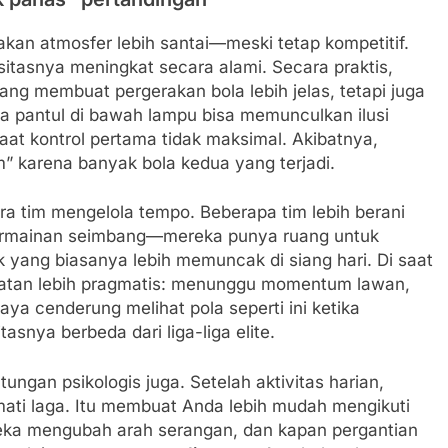
akan atmosfer lebih santai—meski tetap kompetitif.
tasnya meningkat secara alami. Secara praktis,
ng membuat pergerakan bola lebih jelas, tetapi juga
la pantul di bawah lampu bisa memunculkan ilusi
at kontrol pertama tidak maksimal. Akibatnya,
am” karena banyak bola kedua yang terjadi.
ra tim mengelola tempo. Beberapa tim lebih berani
permainan seimbang—mereka punya ruang untuk
ik yang biasanya lebih memuncak di siang hari. Di saat
katan lebih pragmatis: menunggu momentum lawan,
ya cenderung melihat pola seperti ini ketika
asnya berbeda dari liga-liga elite.
ngan psikologis juga. Setelah aktivitas harian,
mati laga. Itu membuat Anda lebih mudah mengikuti
reka mengubah arah serangan, dan kapan pergantian