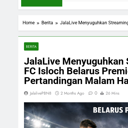
Home
Berita
JalaLive Menyuguhkan Streaming 
BERITA
JalaLive Menyuguhkan S
FC Isloch Belarus Prem
Pertandingan Malam Ha
0
JalalivePBN8
2 Months Ago
26 Mins