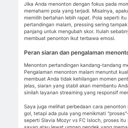
Jika Anda menonton dengan fokus pada mom
memahami pola yang terjadi. Misalnya, apaka
memilih bertahan lebih rapat. Pola seperti i
pertandingan malam, pressing sering tampak
panjang untuk mengubah skor. Itulah sebabny
membuat penonton ikut terbawa emosi.
Peran siaran dan pengalaman menont
Menonton pertandingan kandang-tandang mela
Pengalaman menonton malam menuntut kualita
membuat Anda tidak kehilangan momen pentin
jelas, siaran yang stabil akan membantu An
sinilah layanan streaming yang responsif menj
Saya juga melihat perbedaan cara penonton
gol, tetapi ada pula yang menikmati “proses
seperti Slavia Mozyr vs FC Isloch, proses itu
sayap atau lewat umpan pendek yang memanc