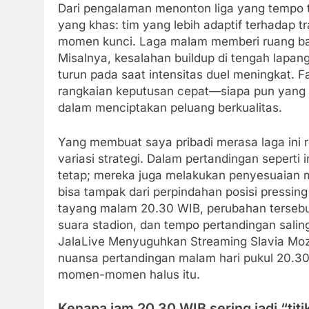
Dari pengalaman menonton liga yang tempo ta
yang khas: tim yang lebih adaptif terhadap t
momen kunci. Laga malam memberi ruang bag
Misalnya, kesalahan buildup di tengah lapang
turun pada saat intensitas duel meningkat. F
rangkaian keputusan cepat—siapa pun yang 
dalam menciptakan peluang berkualitas.
Yang membuat saya pribadi merasa laga ini re
variasi strategi. Dalam pertandingan seperti 
tetap; mereka juga melakukan penyesuaian m
bisa tampak dari perpindahan posisi pressin
tayang malam 20.30 WIB, perubahan tersebut 
suara stadion, dan tempo pertandingan sali
JalaLive Menyuguhkan Streaming Slavia Moz
nuansa pertandingan malam hari pukul 20.
momen-momen halus itu.
Kenapa jam 20.30 WIB sering jadi “tit