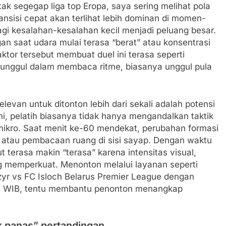
k segegap liga top Eropa, saya sering melihat pola
ransisi cepat akan terlihat lebih dominan di momen-
i kesalahan-kesalahan kecil menjadi peluang besar.
an saat udara mulai terasa “berat” atau konsentrasi
aktor tersebut membuat duel ini terasa seperti
unggul dalam membaca ritme, biasanya unggul pula
levan untuk ditonton lebih dari sekali adalah potensi
ini, pelatih biasanya tidak hanya mengandalkan taktik
ikro. Saat menit ke-60 mendekat, perubahan formasi
g atau pembacaan ruang di sisi sayap. Dengan waktu
terasa makin “terasa” karena intensitas visual,
ng memperkuat. Menonton melalui layanan seperti
yr vs FC Isloch Belarus Premier League dengan
30 WIB, tentu membantu penonton menangkap
ik panas” pertandingan