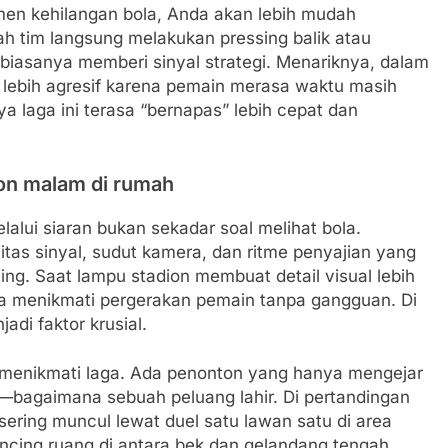
en kehilangan bola, Anda akan lebih mudah
h tim langsung melakukan pressing balik atau
tu biasanya memberi sinyal strategi. Menariknya, dalam
 lebih agresif karena pemain merasa waktu masih
a laga ini terasa “bernapas” lebih cepat dan
on malam di rumah
lui siaran bukan sekadar soal melihat bola.
s sinyal, sudut kamera, dan ritme penyajian yang
g. Saat lampu stadion membuat detail visual lebih
da menikmati pergerakan pemain tanpa gangguan. Di
adi faktor krusial.
 menikmati laga. Ada penonton yang hanya mengejar
”—bagaimana sebuah peluang lahir. Di pertandingan
 sering muncul lewat duel satu lawan satu di area
ing ruang di antara bek dan gelandang tengah.