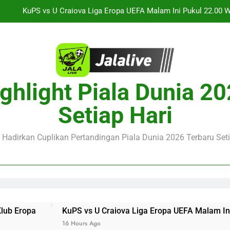
Streaming Jalalive Arsenal vs Real Betis Club Friendly Din
Streaming Jalalive AC Milan vs Inter Milan Club Friendly 
Jalalive Streaming Monaco vs Getafe Club Friendly Dini Hari In
KuPS vs U Craiova Liga Eropa UEFA Malam Ini Pukul 22.00 
ghlight Piala Dunia 2
Streaming Jalalive Arsenal vs Real Betis Club Friendly Din
Setiap Hari
Streaming Jalalive AC Milan vs Inter Milan Club Friendly 
e Hadirkan Cuplikan Pertandingan Piala Dunia 2026 Terbaru Seti
KuPS vs U Craiova Liga Eropa UEFA Malam Ini Pukul 22.00 W
6 Hours Ago