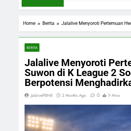
Home
Berita
Jalalive Menyoroti Pertemuan Hw
BERITA
Jalalive Menyoroti Pe
Suwon di K League 2 So
Berpotensi Menghadirka
0
JalalivePBN8
2 Months Ago
9 Mins