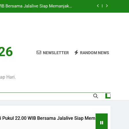
i Hari Ini Pukul 01.30 WIB, Jadwal Laga
Persahabatan Bergengsi Musim Panas
Sore Ini Pukul 18.00 WIB – Pertandingan
Persahabatan Sarat Prestise
i Pukul 01.00 WIB Menjadi Pilihan Tepat
Menyaksikan Duel Klub Eropa
WIB Bersama Jalalive Siap Memanjakan
026
Penggemar Kompetisi Eropa
NEWSLETTER
RANDOM NEWS
i Hari Ini Pukul 01.30 WIB, Jadwal Laga
Persahabatan Bergengsi Musim Panas
Sore Ini Pukul 18.00 WIB – Pertandingan
Persahabatan Sarat Prestise
ap Hari.
IB Bersama Jalalive Siap Memanjakan Penggemar Kompetisi Er