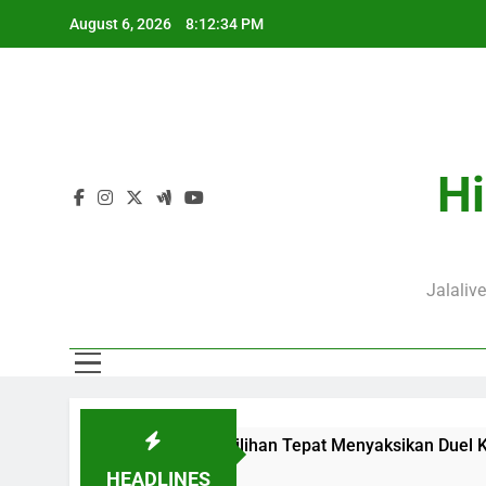
Skip
August 6, 2026
8:12:35 PM
to
content
Hi
Jalaliv
WIB Menjadi Pilihan Tepat Menyaksikan Duel Klub Eropa
1
HEADLINES