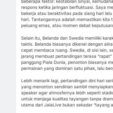
beberapa faktor: kestabilan sinyal, kemudah
respons ketika jaringan berfluktuasi. Saya
bekerja atau beraktivitas pada siang hari l
hari. Tantangannya adalah memastikan kita
peluang emas, atau momen debat keputusan
Selain itu, Belanda dan Swedia memiliki kar
taktis. Belanda biasanya dikenal dengan alir
cepat membaca ruang. Swedia, di sisi lain, ser
jarang membuat pertandingan terasa “rapat” 
panggung Piala Dunia, penonton biasanya m
permainan yang dominan satu pihak, lalu be
Lebih menarik lagi, pertandingan dini hari se
yang menonton sendirian sambil menyiapkan
speaker agar atmosfernya lebih seperti stadi
untuk menjaga kualitas tayangan tanpa dram
utama dari JalaLive bukan sekadar “tayang ad