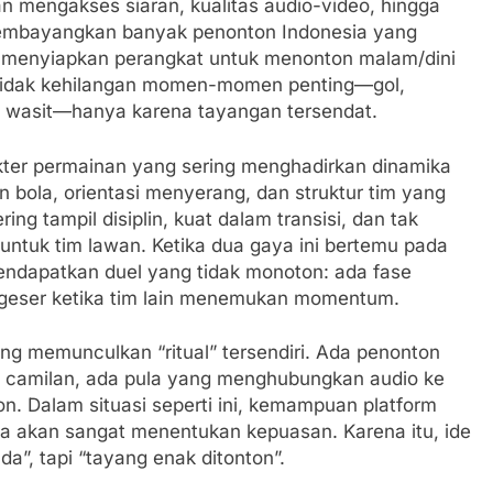
an mengakses siaran, kualitas audio-video, hingga
 membayangkan banyak penonton Indonesia yang
alu menyiapkan perangkat untuk menonton malam/dini
 tidak kehilangan momen-momen penting—gol,
 wasit—hanya karena tayangan tersendat.
akter permainan yang sering menghadirkan dinamika
an bola, orientasi menyerang, dan struktur tim yang
ing tampil disiplin, kuat dalam transisi, dan tak
untuk tim lawan. Ketika dua gaya ini bertemu pada
endapatkan duel yang tidak monoton: ada fase
rgeser ketika tim lain menemukan momentum.
ring memunculkan “ritual” tersendiri. Ada penonton
 camilan, ada pula yang menghubungkan audio ke
on. Dalam situasi seperti ini, kemampuan platform
a akan sangat menentukan kepuasan. Karena itu, ide
a”, tapi “tayang enak ditonton”.