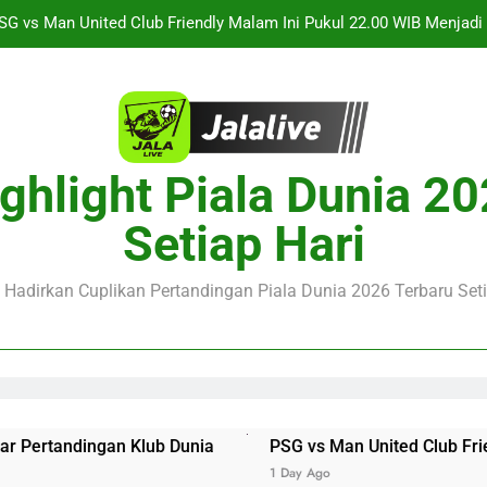
Saksikan Streaming Singapura vs Indonesia Piala ASEAN Malam
alalive Aston Villa vs Bayern Club Friendly Malam Ini Pukul 19.0
Deng
Barcelona vs Nottingham Forest Club Friendly Dini Hari Ini Puk
Update Te
SG vs Man United Club Friendly Malam Ini Pukul 22.00 WIB Menjad
ghlight Piala Dunia 2
Saksikan Streaming Singapura vs Indonesia Piala ASEAN Malam
Setiap Hari
alalive Aston Villa vs Bayern Club Friendly Malam Ini Pukul 19.0
Deng
e Hadirkan Cuplikan Pertandingan Piala Dunia 2026 Terbaru Seti
Klub Dunia
PSG vs Man United Club Friendly Malam Ini 
1 Day Ago