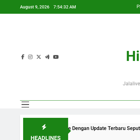
Skip
August 9, 2026
7:54:33 AM
to
content
J
P
Hi
J
Jalaliv
rsaji di Jalalive Dengan Update Terbaru Seputar Pertandingan 
HEADLINES