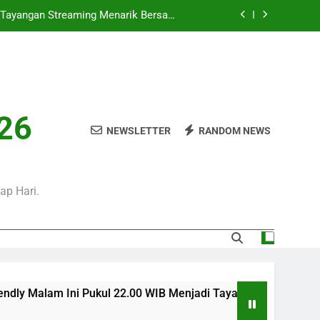
 Ini Pukul 20.00 WIB Bersama Jalalive
Dalam Laga Bergengsi Penuh Perhatian
0 WIB Mengulas Keseruan Laga Pramusim
an Strategi Dan Perjalanan Kedua Tim
ul 02.00 WIB Tersaji di Jalalive Dengan
rbaru Seputar Pertandingan Klub Dunia
i Tayangan Streaming Menarik Bersama
026
Jalalive Untuk Pecinta Sepak Bola
NEWSLETTER
RANDOM NEWS
 Ini Pukul 20.00 WIB Bersama Jalalive
Dalam Laga Bergengsi Penuh Perhatian
0 WIB Mengulas Keseruan Laga Pramusim
an Strategi Dan Perjalanan Kedua Tim
ap Hari.
Pukul 22.00 WIB Menjadi Tayangan Streaming Menarik Bersama