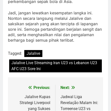
perkembangan sepak bola di Asia.
Jadi, jangan lewatkan kesempatan langka ini.
Nonton secara langsung melalui Jalalive dan
saksikan sejarah yang akan tercipta di lapangan
sore ini. Semoga pertandingan berjalan sengit dan
adil, serta menghasilkan nilai dan pengalaman
berharga bagi semua pihak terlibat.
Tagged:
Jalalive
Jalalive Live Streaming Iran U23 vs Lebanon U23
AFC U23 Sore Ini
Previous:
Next:
Post
navigation
Jalalive Kupas
Jadwal Liga
Strategi Liverpool
Revelação Malam Ini:
yang Sukses
Torreense U23 vs