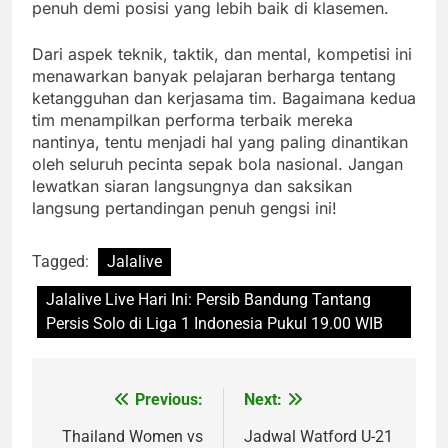
penuh demi posisi yang lebih baik di klasemen.
Dari aspek teknik, taktik, dan mental, kompetisi ini
menawarkan banyak pelajaran berharga tentang
ketangguhan dan kerjasama tim. Bagaimana kedua
tim menampilkan performa terbaik mereka
nantinya, tentu menjadi hal yang paling dinantikan
oleh seluruh pecinta sepak bola nasional. Jangan
lewatkan siaran langsungnya dan saksikan
langsung pertandingan penuh gengsi ini!
Tagged:
Jalalive
Jalalive Live Hari Ini: Persib Bandung Tantang
Persis Solo di Liga 1 Indonesia Pukul 19.00 WIB
Previous:
Next:
Post
navigation
Thailand Women vs
Jadwal Watford U-21