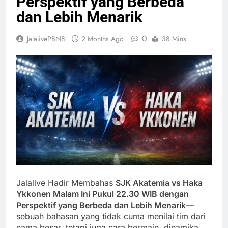
Perspektif yang Berbeda
dan Lebih Menarik
0
JalalivePBN8
2 Months Ago
38 Mins
Jalalive Hadir Membahas
SJK Akatemia vs Haka
Ykkonen Malam Ini Pukul 22.30 WIB dengan
Perspektif yang Berbeda dan Lebih Menarik
—
sebuah bahasan yang tidak cuma menilai tim dari
nama besar, tetapi juga cara bermain, dinamika