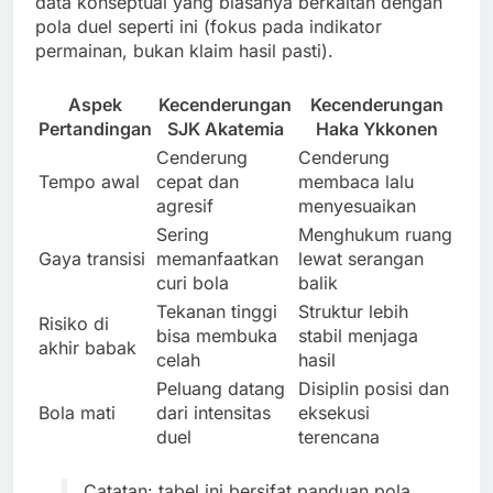
data konseptual yang biasanya berkaitan dengan
pola duel seperti ini (fokus pada indikator
permainan, bukan klaim hasil pasti).
Aspek
Kecenderungan
Kecenderungan
Pertandingan
SJK Akatemia
Haka Ykkonen
Cenderung
Cenderung
Tempo awal
cepat dan
membaca lalu
agresif
menyesuaikan
Sering
Menghukum ruang
Gaya transisi
memanfaatkan
lewat serangan
curi bola
balik
Tekanan tinggi
Struktur lebih
Risiko di
bisa membuka
stabil menjaga
akhir babak
celah
hasil
Peluang datang
Disiplin posisi dan
Bola mati
dari intensitas
eksekusi
duel
terencana
Catatan: tabel ini bersifat panduan pola