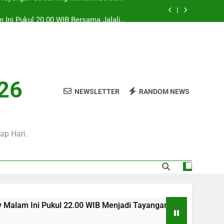
 Ini Pukul 20.00 WIB Bersama Jalalive
Dalam Laga Bergengsi Penuh Perhatian
0 WIB Mengulas Keseruan Laga Pramusim
an Strategi Dan Perjalanan Kedua Tim
ul 02.00 WIB Tersaji di Jalalive Dengan
rbaru Seputar Pertandingan Klub Dunia
i Tayangan Streaming Menarik Bersama
026
Jalalive Untuk Pecinta Sepak Bola
NEWSLETTER
RANDOM NEWS
 Ini Pukul 20.00 WIB Bersama Jalalive
Dalam Laga Bergengsi Penuh Perhatian
0 WIB Mengulas Keseruan Laga Pramusim
an Strategi Dan Perjalanan Kedua Tim
ap Hari.
 22.00 WIB Menjadi Tayangan Streaming Menarik Bersama Jala