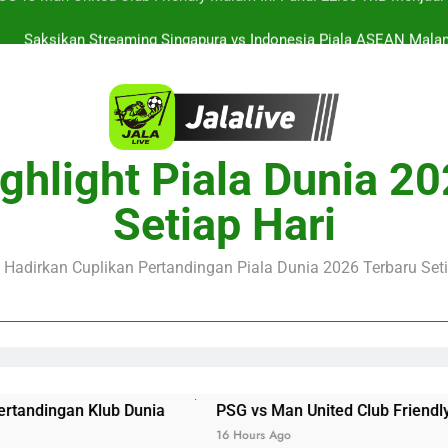
Saksikan Streaming Singapura vs Indonesia Piala ASEAN Malam
alalive Aston Villa vs Bayern Club Friendly Malam Ini Pukul 19.0
Deng
Barcelona vs Nottingham Forest Club Friendly Dini Hari Ini Puk
Update Te
SG vs Man United Club Friendly Malam Ini Pukul 22.00 WIB Menjad
ghlight Piala Dunia 2
Saksikan Streaming Singapura vs Indonesia Piala ASEAN Malam
Setiap Hari
alalive Aston Villa vs Bayern Club Friendly Malam Ini Pukul 19.0
Deng
e Hadirkan Cuplikan Pertandingan Piala Dunia 2026 Terbaru Seti
Dunia
PSG vs Man United Club Friendly Malam Ini Pukul
16 Hours Ago