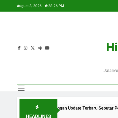
Skip
August 8, 2026
6:28:27 PM
to
content
J
P
Hi
J
Jalaliv
 di Jalalive Dengan Update Terbaru Seputar Pertandingan Klub 
HEADLINES