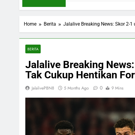
Home
Berita
Jalalive Breaking News: Skor 2-1
BERITA
Jalalive Breaking News
Tak Cukup Hentikan For
0
JalalivePBN8
5 Months Ago
9 Mins