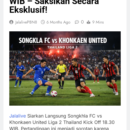
WIB – Saksikan Secara
Eksklusif!
0
JalalivePBN8
6 Months Ago
9 Mins
Jalalive
Siarkan Langsung Songkhla FC vs
Khonkaen United Liga 2 Thailand Kick Off 18.30
WIB. Pertandingan ini menjadi sorotan karena