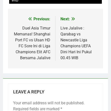
WIB
Previous:
Next:
Post
navigation
Duel Asia Timur
Live Jalalive :
Memanas! Shanghai
Qarabag vs
Port FC vs Ulsan HD
Newcastle Liga
FC Sore Ini di Liga
Champions UEFA
Champions Elit AFC
Dini Hari Ini Pukul
Bersama Jalalive
00.45 WIB
LEAVE A REPLY
Your email address will not be published.
Required fields are marked
*