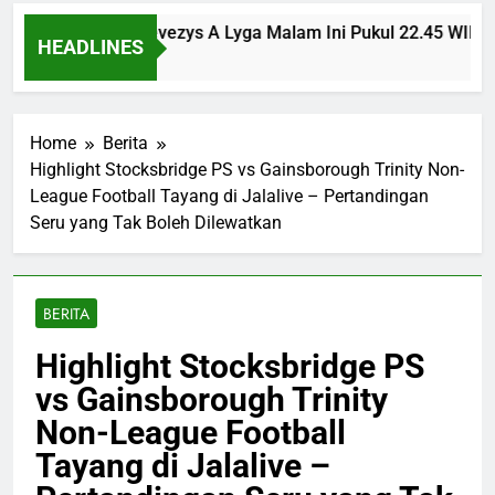
nsinvest vs Panevezys A Lyga Malam Ini Pukul 22.45 WIB Ber
HEADLINES
es Ago
Home
Berita
Highlight Stocksbridge PS vs Gainsborough Trinity Non-
League Football Tayang di Jalalive – Pertandingan
Seru yang Tak Boleh Dilewatkan
BERITA
Highlight Stocksbridge PS
vs Gainsborough Trinity
Non-League Football
Tayang di Jalalive –