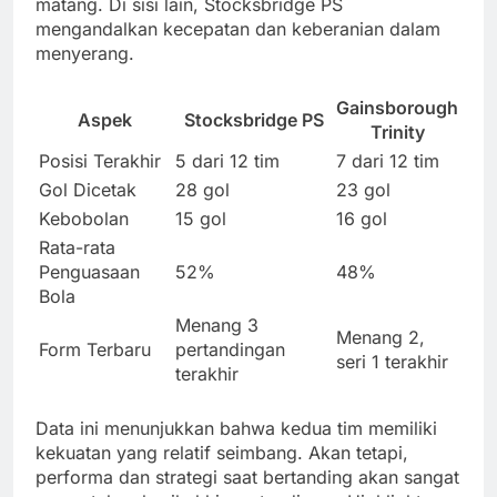
matang. Di sisi lain, Stocksbridge PS
mengandalkan kecepatan dan keberanian dalam
menyerang.
Gainsborough
Aspek
Stocksbridge PS
Trinity
Posisi Terakhir
5 dari 12 tim
7 dari 12 tim
Gol Dicetak
28 gol
23 gol
Kebobolan
15 gol
16 gol
Rata-rata
Penguasaan
52%
48%
Bola
Menang 3
Menang 2,
Form Terbaru
pertandingan
seri 1 terakhir
terakhir
Data ini menunjukkan bahwa kedua tim memiliki
kekuatan yang relatif seimbang. Akan tetapi,
performa dan strategi saat bertanding akan sangat