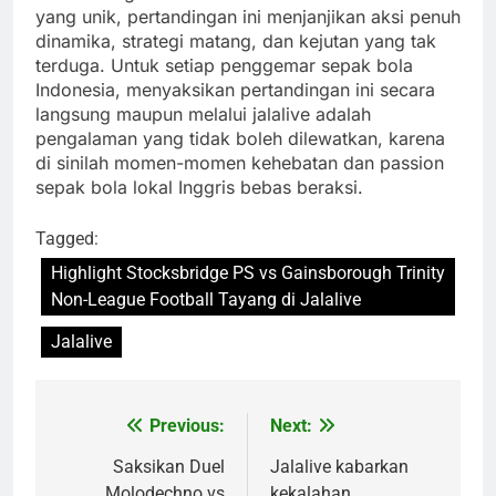
yang unik, pertandingan ini menjanjikan aksi penuh
dinamika, strategi matang, dan kejutan yang tak
terduga. Untuk setiap penggemar sepak bola
Indonesia, menyaksikan pertandingan ini secara
langsung maupun melalui jalalive adalah
pengalaman yang tidak boleh dilewatkan, karena
di sinilah momen-momen kehebatan dan passion
sepak bola lokal Inggris bebas beraksi.
Tagged:
Highlight Stocksbridge PS vs Gainsborough Trinity
Non-League Football Tayang di Jalalive
Jalalive
Previous:
Next:
Post
navigation
Saksikan Duel
Jalalive kabarkan
Molodechno vs
kekalahan