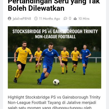
Pertandingan Seru yang Tak
Boleh Dilewatkan
0
JalalivePBN8
11 Months Ago
10 Mins
Highlight Stocksbridge PS vs Gainsborough Trinity
Non-League Football Tayang di Jalalive menjadi
salah satu momen yang ditunggu-tunggu oleh