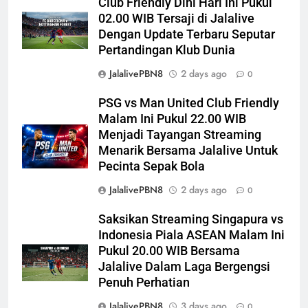
Club Friendly Dini Hari Ini Pukul
02.00 WIB Tersaji di Jalalive
Dengan Update Terbaru Seputar
Pertandingan Klub Dunia
JalalivePBN8
2 days ago
0
PSG vs Man United Club Friendly
Malam Ini Pukul 22.00 WIB
Menjadi Tayangan Streaming
Menarik Bersama Jalalive Untuk
Pecinta Sepak Bola
JalalivePBN8
2 days ago
0
Saksikan Streaming Singapura vs
Indonesia Piala ASEAN Malam Ini
Pukul 20.00 WIB Bersama
Jalalive Dalam Laga Bergengsi
Penuh Perhatian
JalalivePBN8
3 days ago
0