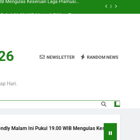
i Pukul 01.00 WIB Menjadi Pilihan Tepat
Menyaksikan Duel Klub Eropa
WIB Bersama Jalalive Siap Memanjakan
Penggemar Kompetisi Eropa
 Ini Pukul 20.00 WIB Bersama Jalalive
Dalam Laga Bergengsi Penuh Perhatian
0 WIB Mengulas Keseruan Laga Pramusim
026
an Strategi Dan Perjalanan Kedua Tim
NEWSLETTER
RANDOM NEWS
i Pukul 01.00 WIB Menjadi Pilihan Tepat
Menyaksikan Duel Klub Eropa
WIB Bersama Jalalive Siap Memanjakan
Penggemar Kompetisi Eropa
ap Hari.
 Ini Pukul 19.00 WIB Mengulas Keseruan Laga Pramusim Dengan