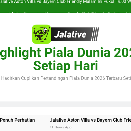
Jalalive Streaming Monaco vs Getafe Club Friendly Dini Hari In
KuPS vs U Craiova Liga Eropa UEFA Malam Ini Pukul 22.00 
Saksikan Streaming Singapura vs Indonesia Piala ASEAN Malam
alalive Aston Villa vs Bayern Club Friendly Malam Ini Pukul 19.0
ghlight Piala Dunia 2
Deng
Jalalive Streaming Monaco vs Getafe Club Friendly Dini Hari In
Setiap Hari
KuPS vs U Craiova Liga Eropa UEFA Malam Ini Pukul 22.00 
e Hadirkan Cuplikan Pertandingan Piala Dunia 2026 Terbaru Seti
an
Jalalive Aston Villa vs Bayern Club Friendly Malam
11 Hours Ago