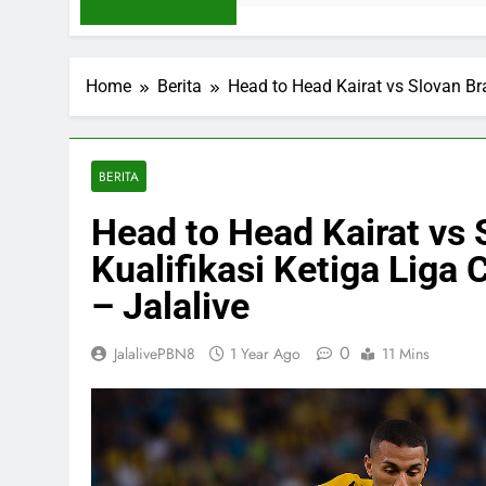
Home
Berita
Head to Head Kairat vs Slovan Br
BERITA
Head to Head Kairat vs 
Kualifikasi Ketiga Lig
– Jalalive
0
JalalivePBN8
1 Year Ago
11 Mins