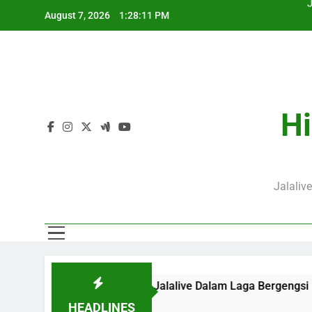
Skip
August 7, 2026
1:28:12 PM
to
content
J
Hi
Jalaliv
00 WIB Bersama Jalalive Dalam Laga Bergengsi Penuh Perhati
HEADLINES