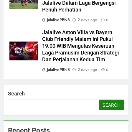
Jalalive Dalam Laga Bergengsi
Penuh Perhatian
JalalivePBN8
2 days ago
0
Jalalive Aston Villa vs Bayern
Club Friendly Malam Ini Pukul
19.00 WIB Mengulas Keseruan
Laga Pramusim Dengan Strategi
Dan Perjalanan Kedua Tim
JalalivePBN8
2 days ago
0
Search
SEARCH
Recent Posts