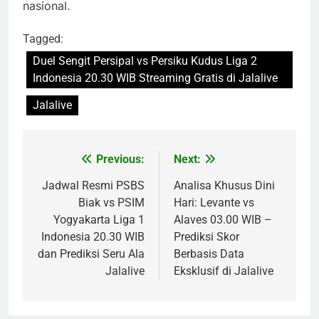
nasional.
Tagged:
Duel Sengit Persipal vs Persiku Kudus Liga 2
Indonesia 20.30 WIB Streaming Gratis di Jalalive
Jalalive
Previous:
Next:
Post
navigation
Jadwal Resmi PSBS
Analisa Khusus Dini
Biak vs PSIM
Hari: Levante vs
Yogyakarta Liga 1
Alaves 03.00 WIB –
Indonesia 20.30 WIB
Prediksi Skor
dan Prediksi Seru Ala
Berbasis Data
Jalalive
Eksklusif di Jalalive