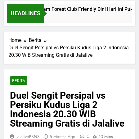
lona vs Nottingham Forest Club Friendly Dini Hari Ini Pukul 0
HEADLINES
Ago
Home
Berita
Duel Sengit Persipal vs Persiku Kudus Liga 2 Indonesia
20.30 WIB Streaming Gratis di Jalalive
BERITA
Duel Sengit Persipal vs
Persiku Kudus Liga 2
Indonesia 20.30 WIB
Streaming Gratis di Jalalive
0
JalalivePBN8
5 Months Ago
10 Mins