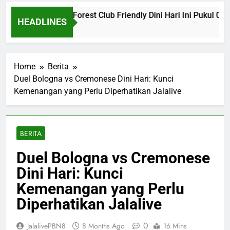
 vs Nottingham Forest Club Friendly Dini Hari Ini Pukul 02.00 
HEADLINES
o
Home
Berita
Duel Bologna vs Cremonese Dini Hari: Kunci
Kemenangan yang Perlu Diperhatikan Jalalive
BERITA
Duel Bologna vs Cremonese
Dini Hari: Kunci
Kemenangan yang Perlu
Diperhatikan Jalalive
0
JalalivePBN8
8 Months Ago
16 Mins