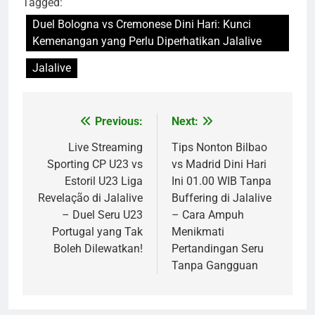
Tagged:
Duel Bologna vs Cremonese Dini Hari: Kunci
Kemenangan yang Perlu Diperhatikan Jalalive
Jalalive
Previous:
Next:
Post
navigation
Live Streaming
Tips Nonton Bilbao
Sporting CP U23 vs
vs Madrid Dini Hari
Estoril U23 Liga
Ini 01.00 WIB Tanpa
Revelação di Jalalive
Buffering di Jalalive
– Duel Seru U23
– Cara Ampuh
Portugal yang Tak
Menikmati
Boleh Dilewatkan!
Pertandingan Seru
Tanpa Gangguan