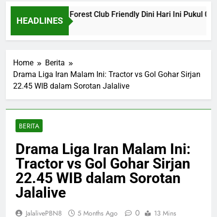
 vs Nottingham Forest Club Friendly Dini Hari Ini Pukul 02.00
HEADLINES
o
Home
Berita
Drama Liga Iran Malam Ini: Tractor vs Gol Gohar Sirjan
22.45 WIB dalam Sorotan Jalalive
BERITA
Drama Liga Iran Malam Ini:
Tractor vs Gol Gohar Sirjan
22.45 WIB dalam Sorotan
Jalalive
0
JalalivePBN8
5 Months Ago
13 Mins