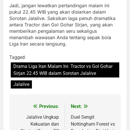
Jadi, jangan lewatkan pertandingan malam ini
pukul 22.45 WIB yang akan disiarkan dalam
Sorotan Jalalive. Saksikan laga penuh dramatika
antara Tractor dan Gol Gohar Sirjan, yang akan
memberikan pengalaman seru sekaligus
menambah wawasan Anda tentang sepak bola
Liga Iran secara langsung.
Tagged:
Drama Liga Iran Malam Ini: Tractor vs Gol Gohar
Sirjan 22.45 WIB dalam Sorotan Jalalive
Jalalive
Previous:
Next:
Post
navigation
Jalalive Ungkap
Duel Sengit
Kekuatan dan
Nottingham Forest vs