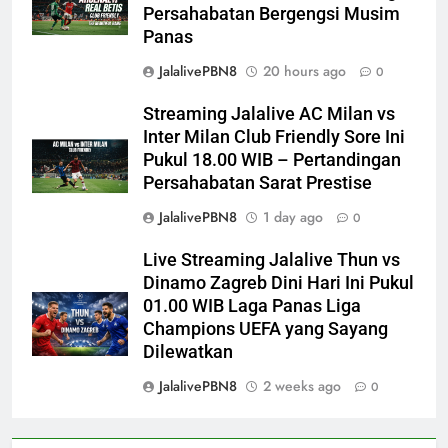
Persahabatan Bergengsi Musim
Panas
JalalivePBN8
20 hours ago
0
Streaming Jalalive AC Milan vs
Inter Milan Club Friendly Sore Ini
Pukul 18.00 WIB – Pertandingan
Persahabatan Sarat Prestise
JalalivePBN8
1 day ago
0
Live Streaming Jalalive Thun vs
Dinamo Zagreb Dini Hari Ini Pukul
01.00 WIB Laga Panas Liga
Champions UEFA yang Sayang
Dilewatkan
JalalivePBN8
2 weeks ago
0