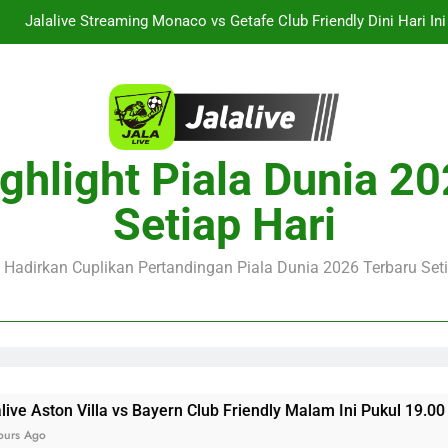
Jalalive Streaming Monaco vs Getafe Club Friendly Dini Hari In
KuPS vs U Craiova Liga Eropa UEFA Malam Ini Pukul 22.00 
Saksikan Streaming Singapura vs Indonesia Piala ASEAN Malam
alalive Aston Villa vs Bayern Club Friendly Malam Ini Pukul 19.0
ghlight Piala Dunia 2
Deng
Jalalive Streaming Monaco vs Getafe Club Friendly Dini Hari In
Setiap Hari
KuPS vs U Craiova Liga Eropa UEFA Malam Ini Pukul 22.00 
e Hadirkan Cuplikan Pertandingan Piala Dunia 2026 Terbaru Seti
 vs Bayern Club Friendly Malam Ini Pukul 19.00 WIB Mengulas