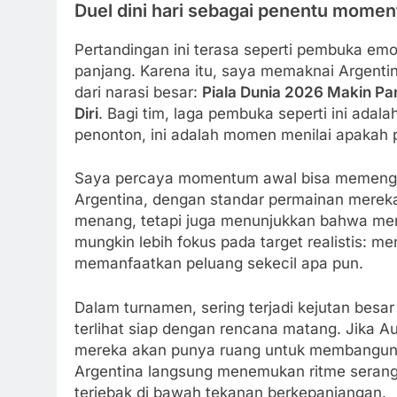
Duel dini hari sebagai penentu momen
Pertandingan ini terasa seperti pembuka em
panjang. Karena itu, saya memaknai Argentina
dari narasi besar:
Piala Dunia 2026 Makin P
Diri
. Bagi tim, laga pembuka seperti ini ada
penonton, ini adalah momen menilai apakah p
Saya percaya momentum awal bisa memengaru
Argentina, dengan standar permainan mereka
menang, tetapi juga menunjukkan bahwa mereka 
mungkin lebih fokus pada target realistis: men
memanfaatkan peluang sekecil apa pun.
Dalam turnamen, sering terjadi kejutan besa
terlihat siap dengan rencana matang. Jika Au
mereka akan punya ruang untuk membangun ke
Argentina langsung menemukan ritme serangan
terjebak di bawah tekanan berkepanjangan.