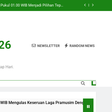
i Pukul 01.00 WIB Menjadi Pilihan Tepat
Menyaksikan Duel Klub Eropa
WIB Bersama Jalalive Siap Memanjakan
Penggemar Kompetisi Eropa
 Ini Pukul 20.00 WIB Bersama Jalalive
Dalam Laga Bergengsi Penuh Perhatian
0 WIB Mengulas Keseruan Laga Pramusim
026
an Strategi Dan Perjalanan Kedua Tim
NEWSLETTER
RANDOM NEWS
i Pukul 01.00 WIB Menjadi Pilihan Tepat
Menyaksikan Duel Klub Eropa
WIB Bersama Jalalive Siap Memanjakan
Penggemar Kompetisi Eropa
ap Hari.
 Keseruan Laga Pramusim Dengan Strategi Dan Perjalanan Ked