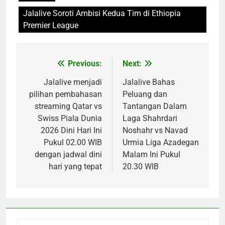
Jalalive Soroti Ambisi Kedua Tim di Ethiopia
Premier League
Previous:
Next:
Post
navigation
Jalalive menjadi
Jalalive Bahas
pilihan pembahasan
Peluang dan
streaming Qatar vs
Tantangan Dalam
Swiss Piala Dunia
Laga Shahrdari
2026 Dini Hari Ini
Noshahr vs Navad
Pukul 02.00 WIB
Urmia Liga Azadegan
dengan jadwal dini
Malam Ini Pukul
hari yang tepat
20.30 WIB