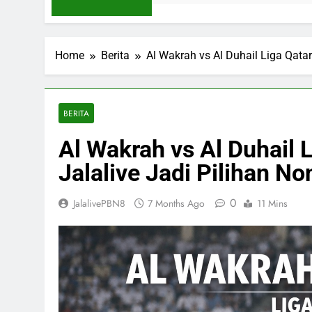
Home
Berita
Al Wakrah vs Al Duhail Liga Qatar
BERITA
Al Wakrah vs Al Duhail 
Jalalive Jadi Pilihan No
0
JalalivePBN8
7 Months Ago
11 Mins