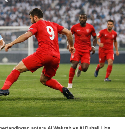
 pertandingan antara
Al Wakrah vs Al Duhail Liga