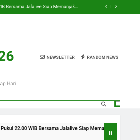
i Hari Ini Pukul 01.30 WIB, Jadwal Laga
Persahabatan Bergengsi Musim Panas
Sore Ini Pukul 18.00 WIB – Pertandingan
Persahabatan Sarat Prestise
i Pukul 01.00 WIB Menjadi Pilihan Tepat
Menyaksikan Duel Klub Eropa
WIB Bersama Jalalive Siap Memanjakan
026
Penggemar Kompetisi Eropa
NEWSLETTER
RANDOM NEWS
i Hari Ini Pukul 01.30 WIB, Jadwal Laga
Persahabatan Bergengsi Musim Panas
Sore Ini Pukul 18.00 WIB – Pertandingan
Persahabatan Sarat Prestise
ap Hari.
 Bersama Jalalive Siap Memanjakan Penggemar Kompetisi Ero