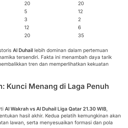
20
20
5
12
3
2
12
6
20
35
storis
Al Duhail
lebih dominan dalam pertemuan
namika tersendiri. Fakta ini menambah daya tarik
n membalikkan tren dan memperlihatkan kekuatan
m: Kunci Menang di Laga Penuh
ti
Al Wakrah vs Al Duhail Liga Qatar 21.30 WIB
,
ntukan hasil akhir. Kedua pelatih kemungkinan akan
tan lawan, serta menyesuaikan formasi dan pola