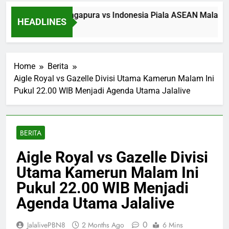
kan Streaming Singapura vs Indonesia Piala ASEAN Malam Ini
HEADLINES
 Ago
Home
Berita
Aigle Royal vs Gazelle Divisi Utama Kamerun Malam Ini
Pukul 22.00 WIB Menjadi Agenda Utama Jalalive
BERITA
Aigle Royal vs Gazelle Divisi
Utama Kamerun Malam Ini
Pukul 22.00 WIB Menjadi
Agenda Utama Jalalive
0
JalalivePBN8
2 Months Ago
6 Mins