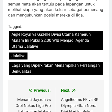
semua mata akan tertuju pada lapangan untuk
melihat siapa yang akan keluar sebagai pemenang
dan mengukuhkan posisi mereka di liga.
Tagged:
Aigle Royal vs Gazelle Divisi Utama Kamerun
Malam Ini Pukul 22.00 WIB Menjadi Agenda
Utama Jalalive
Jalalive
Laga yang Diperkirakan Menampilkan Persaingan
Berkualitas
Previous:
Next:
Post
navigation
Menanti Jayxun vs
Angelholms FF vs BK
Orol Nukus Liga Pro
Olympic Ettan Norra
Uzbekistan Malam
Dini Hari Ini Pukul