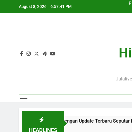
Skip
August 8, 2026
6:57:42 PM
to
content
J
P
Hi
J
Jalaliv
i di Jalalive Dengan Update Terbaru Seputar Pertandingan Klub
HEADLINES