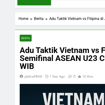
Home
Berita
Adu Taktik Vietnam vs Filipina d
BERITA
Adu Taktik Vietnam vs Fi
Semifinal ASEAN U23 C
WIB
0
JalalivePBN8
1 Year Ago
10 Mins