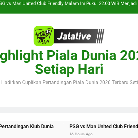
Saksikan Streaming Singapura vs Indonesia Piala ASEAN Malam
alalive Aston Villa vs Bayern Club Friendly Malam Ini Pukul 19.0
Deng
Barcelona vs Nottingham Forest Club Friendly Dini Hari Ini Puk
Update Te
SG vs Man United Club Friendly Malam Ini Pukul 22.00 WIB Menjad
ghlight Piala Dunia 2
Saksikan Streaming Singapura vs Indonesia Piala ASEAN Malam
Setiap Hari
alalive Aston Villa vs Bayern Club Friendly Malam Ini Pukul 19.0
Deng
e Hadirkan Cuplikan Pertandingan Piala Dunia 2026 Terbaru Seti
 Dunia
PSG vs Man United Club Friendly Malam Ini Puku
16 Hours Ago