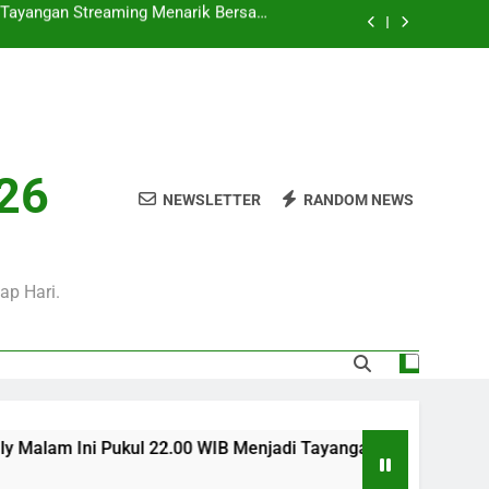
 Ini Pukul 20.00 WIB Bersama Jalalive
Dalam Laga Bergengsi Penuh Perhatian
0 WIB Mengulas Keseruan Laga Pramusim
an Strategi Dan Perjalanan Kedua Tim
ul 02.00 WIB Tersaji di Jalalive Dengan
rbaru Seputar Pertandingan Klub Dunia
i Tayangan Streaming Menarik Bersama
026
Jalalive Untuk Pecinta Sepak Bola
NEWSLETTER
RANDOM NEWS
 Ini Pukul 20.00 WIB Bersama Jalalive
Dalam Laga Bergengsi Penuh Perhatian
0 WIB Mengulas Keseruan Laga Pramusim
an Strategi Dan Perjalanan Kedua Tim
ap Hari.
l 22.00 WIB Menjadi Tayangan Streaming Menarik Bersama Jal