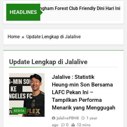
Barcelona vs Nottingham Forest Club Friendly Dini Hari Ini P
HEADLINES
4 Hours Ago
Home
Update Lengkap di Jalalive
Update Lengkap di Jalalive
Jalalive : Statistik
Heung‑min Son Bersama
LAFC Pekan Ini –
Tampilkan Performa
Menarik yang Menggugah
BERITA
JalalivePBN8
1 year
ago
0
12 mins