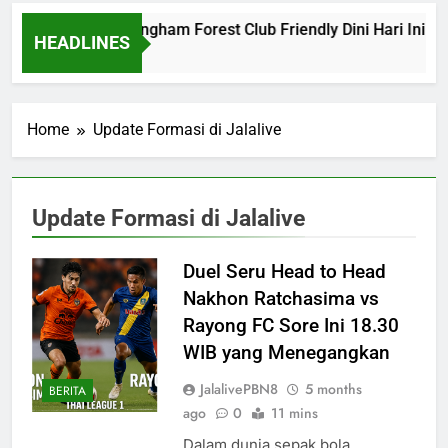
Barcelona vs Nottingham Forest Club Friendly Dini Hari Ini P
HEADLINES
10 Hours Ago
Home
Update Formasi di Jalalive
Update Formasi di Jalalive
Duel Seru Head to Head
Nakhon Ratchasima vs
Rayong FC Sore Ini 18.30
WIB yang Menegangkan
JalalivePBN8
5 months
BERITA
ago
0
11 mins
Dalam dunia sepak bola