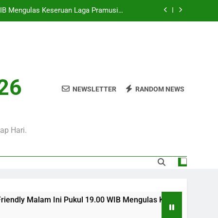
i Pukul 01.00 WIB Menjadi Pilihan Tepat
Menyaksikan Duel Klub Eropa
WIB Bersama Jalalive Siap Memanjakan
Penggemar Kompetisi Eropa
 Ini Pukul 20.00 WIB Bersama Jalalive
Dalam Laga Bergengsi Penuh Perhatian
0 WIB Mengulas Keseruan Laga Pramusim
026
an Strategi Dan Perjalanan Kedua Tim
NEWSLETTER
RANDOM NEWS
i Pukul 01.00 WIB Menjadi Pilihan Tepat
Menyaksikan Duel Klub Eropa
WIB Bersama Jalalive Siap Memanjakan
Penggemar Kompetisi Eropa
ap Hari.
ndly Malam Ini Pukul 19.00 WIB Mengulas Keseruan Laga Pramu