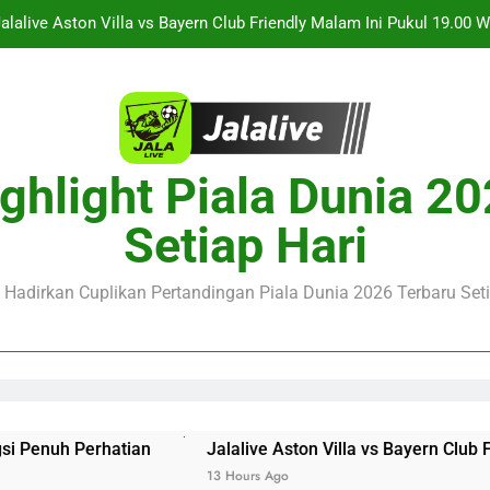
Jalalive Streaming Monaco vs Getafe Club Friendly Dini Hari In
KuPS vs U Craiova Liga Eropa UEFA Malam Ini Pukul 22.00 
Saksikan Streaming Singapura vs Indonesia Piala ASEAN Malam
alalive Aston Villa vs Bayern Club Friendly Malam Ini Pukul 19.0
ghlight Piala Dunia 2
Deng
Jalalive Streaming Monaco vs Getafe Club Friendly Dini Hari In
Setiap Hari
KuPS vs U Craiova Liga Eropa UEFA Malam Ini Pukul 22.00 
e Hadirkan Cuplikan Pertandingan Piala Dunia 2026 Terbaru Seti
uh Perhatian
Jalalive Aston Villa vs Bayern Club Frie
13 Hours Ago