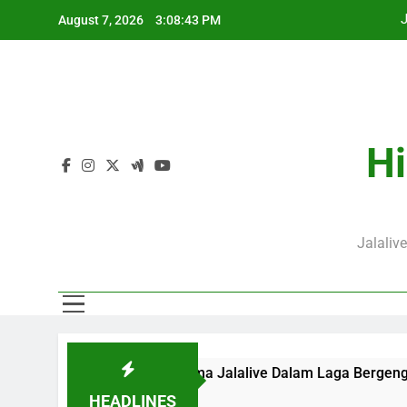
Skip
August 7, 2026
3:08:43 PM
to
content
J
Hi
Jalaliv
 Pukul 20.00 WIB Bersama Jalalive Dalam Laga Bergengsi Pen
HEADLINES