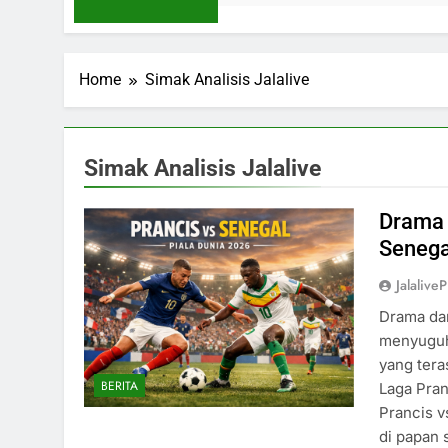
Home
Simak Analisis Jalalive
Simak Analisis Jalalive
Drama 
Senega
Jalaliv
Drama dan
menyuguh
yang tera
BERITA
Laga Pran
Prancis 
di papan 