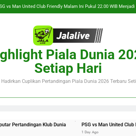
Saksikan Streaming Singapura vs Indonesia Piala ASEAN Malam
alalive Aston Villa vs Bayern Club Friendly Malam Ini Pukul 19.0
Deng
Barcelona vs Nottingham Forest Club Friendly Dini Hari Ini Puk
Update Te
ghlight Piala Dunia 2
SG vs Man United Club Friendly Malam Ini Pukul 22.00 WIB Menjad
Setiap Hari
Saksikan Streaming Singapura vs Indonesia Piala ASEAN Malam
alalive Aston Villa vs Bayern Club Friendly Malam Ini Pukul 19.0
e Hadirkan Cuplikan Pertandingan Piala Dunia 2026 Terbaru Seti
Deng
Pertandingan Klub Dunia
PSG vs Man United Club Friendl
1 Day Ago