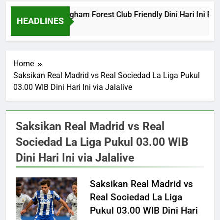
Barcelona vs Nottingham Forest Club Friendly Dini Hari Ini Pu
HEADLINES
20 Hours Ago
Home
Saksikan Real Madrid vs Real Sociedad La Liga Pukul
03.00 WIB Dini Hari Ini via Jalalive
Saksikan Real Madrid vs Real
Sociedad La Liga Pukul 03.00 WIB
Dini Hari Ini via Jalalive
Saksikan Real Madrid vs
Real Sociedad La Liga
Pukul 03.00 WIB Dini Hari