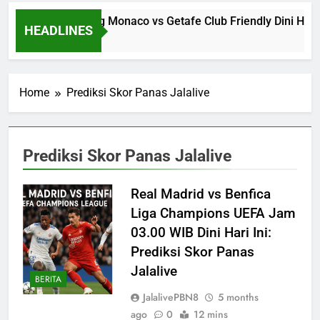
Jalalive Streaming Monaco vs Getafe Club Friendly Dini Hari
HEADLINES
4 Hours Ago
Home
Prediksi Skor Panas Jalalive
Prediksi Skor Panas Jalalive
Real Madrid vs Benfica
Liga Champions UEFA Jam
03.00 WIB Dini Hari Ini:
Prediksi Skor Panas
Jalalive
BERITA
JalalivePBN8
5 months
ago
0
12 mins