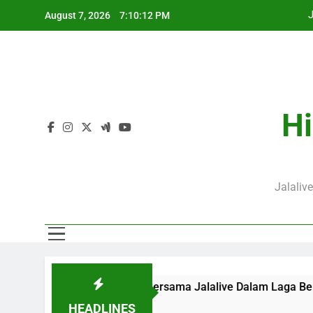
Skip
J
August 7, 2026
7:10:12 PM
to
content
Hi
J
Jalaliv
am Ini Pukul 20.00 WIB Bersama Jalalive Dalam Laga Bergeng
HEADLINES