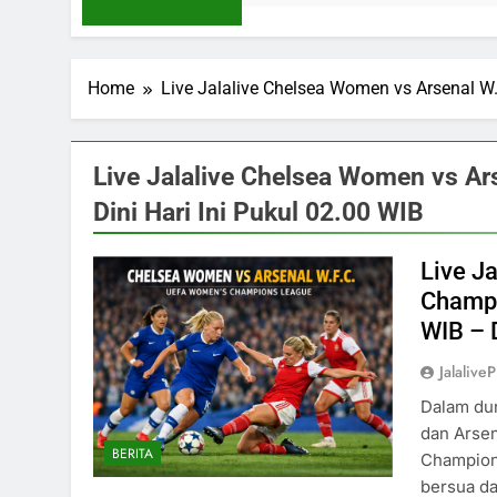
Home
Live Jalalive Chelsea Women vs Arsenal W.
Live Jalalive Chelsea Women vs A
Dini Hari Ini Pukul 02.00 WIB
Live J
Champi
WIB – 
Jalaliv
Dalam dun
dan Arsen
BERITA
Champions
bersua da