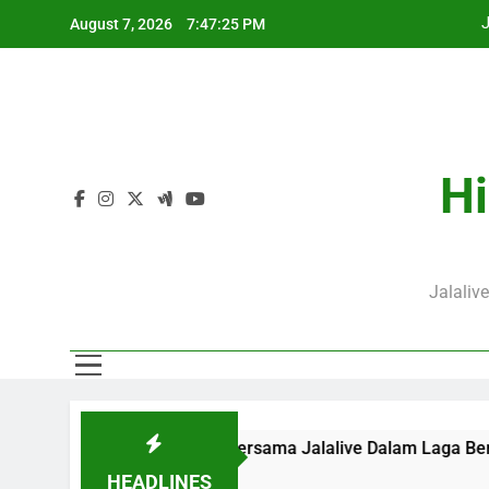
Skip
J
August 7, 2026
7:47:25 PM
to
content
Hi
J
Jalaliv
 Ini Pukul 20.00 WIB Bersama Jalalive Dalam Laga Bergengs
HEADLINES