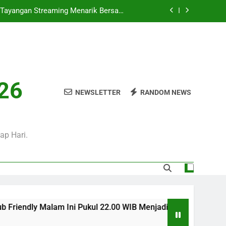
i Tayangan Streaming Menarik Bersama
Jalalive Untuk Pecinta Sepak Bola
 Ini Pukul 20.00 WIB Bersama Jalalive
Dalam Laga Bergengsi Penuh Perhatian
0 WIB Mengulas Keseruan Laga Pramusim
an Strategi Dan Perjalanan Kedua Tim
ul 02.00 WIB Tersaji di Jalalive Dengan
026
rbaru Seputar Pertandingan Klub Dunia
NEWSLETTER
RANDOM NEWS
i Tayangan Streaming Menarik Bersama
Jalalive Untuk Pecinta Sepak Bola
 Ini Pukul 20.00 WIB Bersama Jalalive
Dalam Laga Bergengsi Penuh Perhatian
ap Hari.
0 WIB Mengulas Keseruan Laga Pramusim
an Strategi Dan Perjalanan Kedua Tim
ndly Malam Ini Pukul 22.00 WIB Menjadi Tayangan Streaming M