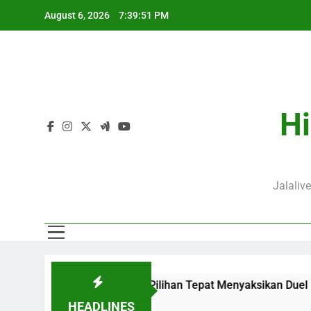
Skip
August 6, 2026
7:39:51 PM
to
content
Hi
Jalaliv
Pukul 01.00 WIB Menjadi Pilihan Tepat Menyaksikan Duel Klub E
HEADLINES