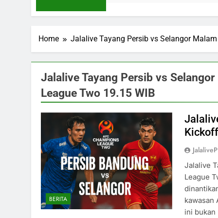
Home
Jalalive Tayang Persib vs Selangor Malam
Jalalive Tayang Persib vs Selango
League Two 19.15 WIB
Jalali
Kickof
Jalaliv
Jalalive 
League T
dinantika
BERITA
kawasan A
ini bukan