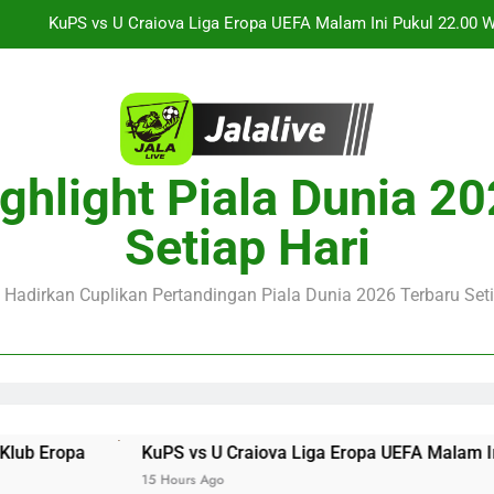
Streaming Jalalive Arsenal vs Real Betis Club Friendly Din
Streaming Jalalive AC Milan vs Inter Milan Club Friendly 
Jalalive Streaming Monaco vs Getafe Club Friendly Dini Hari In
ghlight Piala Dunia 2
KuPS vs U Craiova Liga Eropa UEFA Malam Ini Pukul 22.00 
Streaming Jalalive Arsenal vs Real Betis Club Friendly Din
Setiap Hari
Streaming Jalalive AC Milan vs Inter Milan Club Friendly 
e Hadirkan Cuplikan Pertandingan Piala Dunia 2026 Terbaru Seti
ropa
KuPS vs U Craiova Liga Eropa UEFA Malam Ini Puk
15 Hours Ago