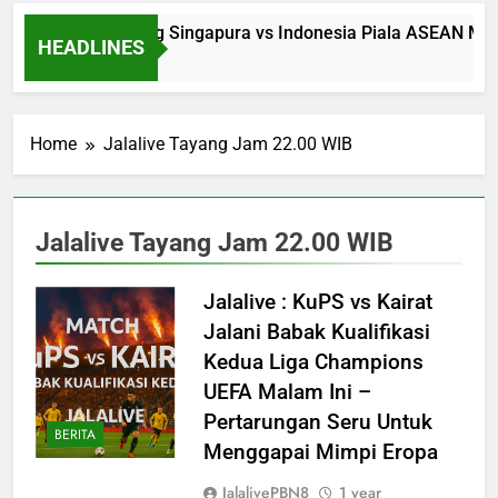
Saksikan Streaming Singapura vs Indonesia Piala ASEAN Mala
HEADLINES
12 Hours Ago
Home
Jalalive Tayang Jam 22.00 WIB
Jalalive Tayang Jam 22.00 WIB
Jalalive : KuPS vs Kairat
Jalani Babak Kualifikasi
Kedua Liga Champions
UEFA Malam Ini –
Pertarungan Seru Untuk
BERITA
Menggapai Mimpi Eropa
JalalivePBN8
1 year