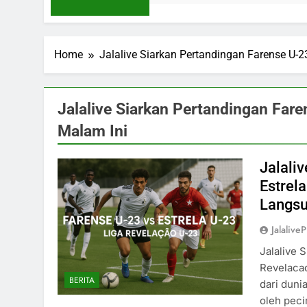
Home
Jalalive Siarkan Pertandingan Farense U-2
Jalalive Siarkan Pertandingan Fare
Malam Ini
Jalali
Estrel
Langsu
Jalaliv
Jalalive 
Revelacao
BERITA
dari duni
oleh peci