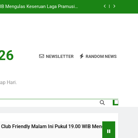
0 WIB Mengulas Keseruan Laga Pramusim
an Strategi Dan Perjalanan Kedua Tim
i Pukul 01.00 WIB Menjadi Pilihan Tepat
Menyaksikan Duel Klub Eropa
WIB Bersama Jalalive Siap Memanjakan
Penggemar Kompetisi Eropa
 Ini Pukul 20.00 WIB Bersama Jalalive
026
Dalam Laga Bergengsi Penuh Perhatian
NEWSLETTER
RANDOM NEWS
0 WIB Mengulas Keseruan Laga Pramusim
an Strategi Dan Perjalanan Kedua Tim
i Pukul 01.00 WIB Menjadi Pilihan Tepat
Menyaksikan Duel Klub Eropa
ap Hari.
WIB Bersama Jalalive Siap Memanjakan
Penggemar Kompetisi Eropa
b Friendly Malam Ini Pukul 19.00 WIB Mengulas Keseruan Laga