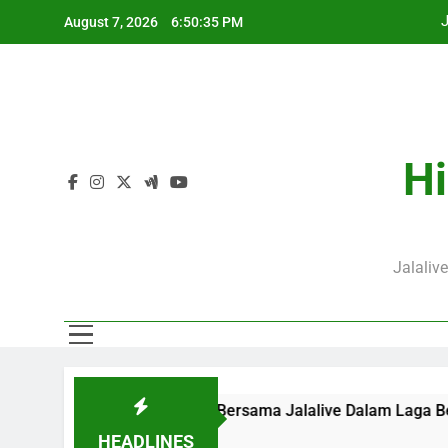
Skip
J
August 7, 2026
6:50:35 PM
to
content
Hi
J
Jalaliv
am Ini Pukul 20.00 WIB Bersama Jalalive Dalam Laga Bergeng
HEADLINES