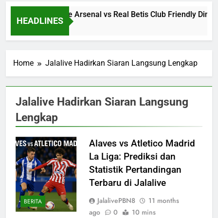
Streaming Jalalive Arsenal vs Real Betis Club Friendly Dini
HEADLINES
14 Hours Ago
Home
Jalalive Hadirkan Siaran Langsung Lengkap
Jalalive Hadirkan Siaran Langsung
Lengkap
Alaves vs Atletico Madrid
La Liga: Prediksi dan
Statistik Pertandingan
Terbaru di Jalalive
JalalivePBN8
11 months
BERITA
ago
0
10 mins