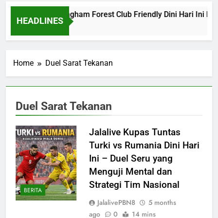
Barcelona vs Nottingham Forest Club Friendly Dini Hari Ini Pu
HEADLINES
8 Hours Ago
Home
Duel Sarat Tekanan
Duel Sarat Tekanan
Jalalive Kupas Tuntas
Turki vs Rumania Dini Hari
Ini – Duel Seru yang
Menguji Mental dan
Strategi Tim Nasional
BERITA
JalalivePBN8
5 months
ago
0
14 mins