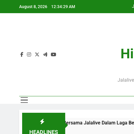
Skip
J
August 8, 2026
12:34:29 AM
to
content
Hi
J
Jalaliv
m Ini Pukul 20.00 WIB Bersama Jalalive Dalam Laga Bergengs
HEADLINES