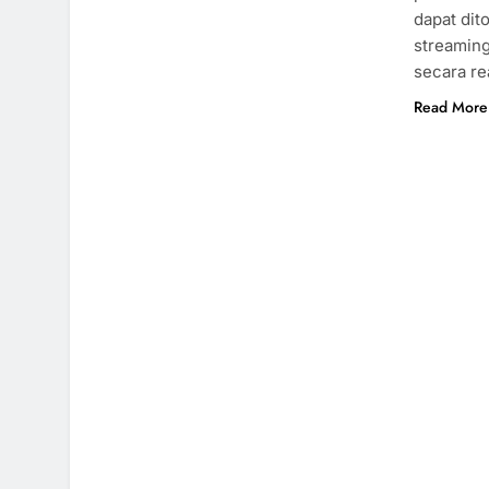
dapat dit
streaming
secara re
Read More