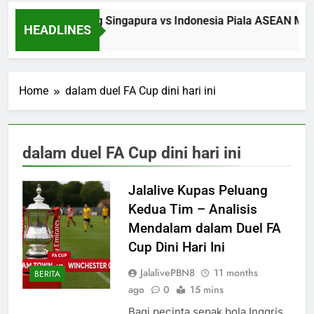
Saksikan Streaming Singapura vs Indonesia Piala ASEAN Mala
HEADLINES
3 Hours Ago
Home
dalam duel FA Cup dini hari ini
dalam duel FA Cup dini hari ini
Jalalive Kupas Peluang
Kedua Tim – Analisis
Mendalam dalam Duel FA
Cup Dini Hari Ini
JalalivePBN8
11 months
BERITA
ago
0
15 mins
Bagi pecinta sepak bola Inggris,