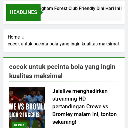
Barcelona vs Nottingham Forest Club Friendly Dini Hari Ini Pu
HEADLINES
7 Hours Ago
Home
cocok untuk pecinta bola yang ingin kualitas maksimal
cocok untuk pecinta bola yang ingin
kualitas maksimal
Jalalive menghadirkan
streaming HD
pertandingan Crewe vs
Bromley malam ini, tonton
sekarang!
BERITA