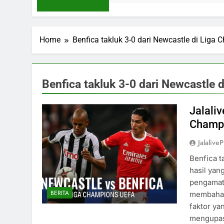
Home
Benfica takluk 3-0 dari Newcastle di Liga
Benfica takluk 3-0 dari Newcastle
Jalaliv
Champi
Jalaliv
Benfica t
hasil yan
pengamat k
BERITA
membahas 
faktor ya
mengupas 