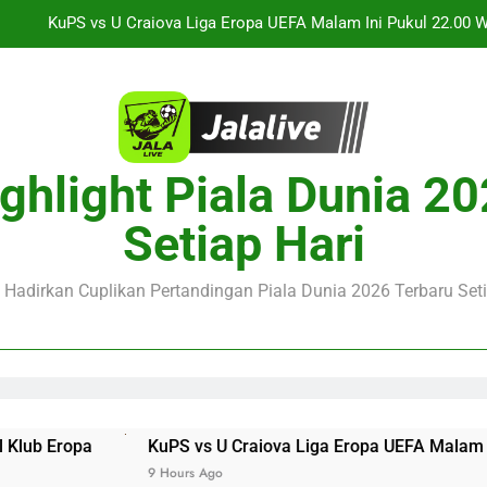
Streaming Jalalive Arsenal vs Real Betis Club Friendly Din
Streaming Jalalive AC Milan vs Inter Milan Club Friendly 
Jalalive Streaming Monaco vs Getafe Club Friendly Dini Hari In
ghlight Piala Dunia 2
KuPS vs U Craiova Liga Eropa UEFA Malam Ini Pukul 22.00 
Setiap Hari
Streaming Jalalive Arsenal vs Real Betis Club Friendly Din
Streaming Jalalive AC Milan vs Inter Milan Club Friendly 
e Hadirkan Cuplikan Pertandingan Piala Dunia 2026 Terbaru Seti
Eropa
KuPS vs U Craiova Liga Eropa UEFA Malam Ini Pu
9 Hours Ago