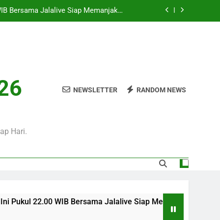
Penggemar Kompetisi Eropa
i Hari Ini Pukul 01.30 WIB, Jadwal Laga
Persahabatan Bergengsi Musim Panas
Sore Ini Pukul 18.00 WIB – Pertandingan
Persahabatan Sarat Prestise
i Pukul 01.00 WIB Menjadi Pilihan Tepat
Menyaksikan Duel Klub Eropa
026
WIB Bersama Jalalive Siap Memanjakan
NEWSLETTER
RANDOM NEWS
Penggemar Kompetisi Eropa
i Hari Ini Pukul 01.30 WIB, Jadwal Laga
Persahabatan Bergengsi Musim Panas
Sore Ini Pukul 18.00 WIB – Pertandingan
ap Hari.
Persahabatan Sarat Prestise
kul 22.00 WIB Bersama Jalalive Siap Memanjakan Penggemar 