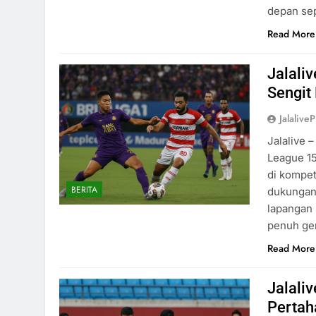
depan sep
Read More
Jalali
Sengit
Jalaliv
Jalalive 
League 15
di kompet
BERITA
dukungan 
lapangan 
penuh ge
Read More
Jalali
Pertah