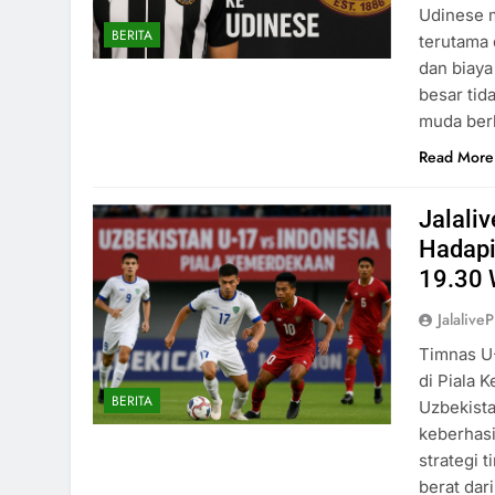
Udinese m
BERITA
terutama 
dan biaya 
besar tid
muda berb
Read More
Jalali
Hadapi
19.30 
Jalaliv
Timnas U
di Piala 
BERITA
Uzbekista
keberhasi
strategi 
berat dari