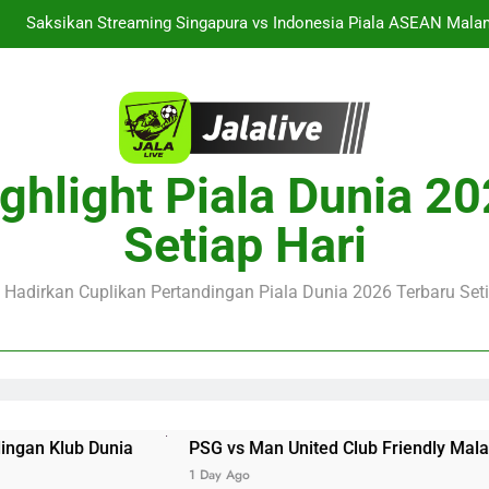
Saksikan Streaming Singapura vs Indonesia Piala ASEAN Malam
alalive Aston Villa vs Bayern Club Friendly Malam Ini Pukul 19.0
Deng
Barcelona vs Nottingham Forest Club Friendly Dini Hari Ini Puk
Update Te
SG vs Man United Club Friendly Malam Ini Pukul 22.00 WIB Menjad
ghlight Piala Dunia 2
Saksikan Streaming Singapura vs Indonesia Piala ASEAN Malam
Setiap Hari
alalive Aston Villa vs Bayern Club Friendly Malam Ini Pukul 19.0
Deng
e Hadirkan Cuplikan Pertandingan Piala Dunia 2026 Terbaru Seti
a
PSG vs Man United Club Friendly Malam Ini Pukul 22.
1 Day Ago