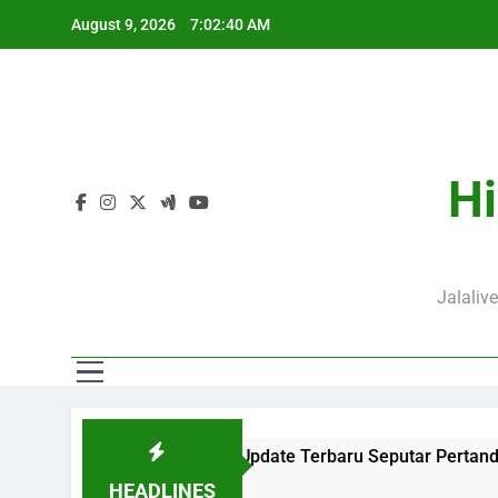
Skip
August 9, 2026
7:02:41 AM
to
content
J
P
Hi
J
Jalaliv
Jalalive Dengan Update Terbaru Seputar Pertandingan Klub Duni
HEADLINES