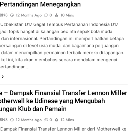
Pertandingan Menegangkan
ePBN8
12 Months Ago
0
10 Mins
– Uzbekistan U17 Gagal Tembus Pertahanan Indonesia U17
jadi topik hangat di kalangan pecinta sepak bola muda
 dan internasional. Pertandingan ini memperlihatkan betapa
persaingan di level usia muda, dan bagaimana perjuangan
 dalam menampilkan permainan terbaik mereka di lapangan.
ikel ini, kita akan membahas secara mendalam mengenai
 pertandingan…
ve – Dampak Finansial Transfer Lennon Miller
otherwell ke Udinese yang Mengubah
ungan Klub dan Pemain
ePBN8
12 Months Ago
0
12 Mins
– Dampak Finansial Transfer Lennon Miller dari Motherwell ke