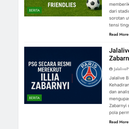
memberik
BERITA
dari stad
sorotan 
tensi tin
Read More
Jalali
Zabarn
Jalaliv
Jalalive 
Kehadiran
dan anali
BERITA
mengupas 
Zabarnyi 
pola per
Read More