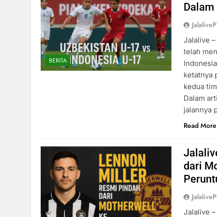
Dalam 
Jalaliv
Jalalive 
telah men
BERITA
Indonesia
ketatnya 
kedua tim
Dalam art
jalannya
Read More
Jalali
dari M
Perunt
Jalaliv
Jalalive 